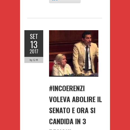
SET
13
2017
by G M
#INCOERENZI
VOLEVA ABOLIRE IL
SENATO E ORA SI
CANDIDA IN 3