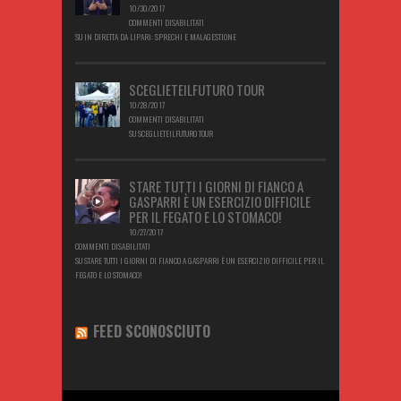
10/30/2017
COMMENTI DISABILITATI
SU IN DIRETTA DA LIPARI: SPRECHI E MALAGESTIONE
SCEGLIETEILFUTURO TOUR
10/28/2017
COMMENTI DISABILITATI
SU SCEGLIETEILFUTURO TOUR
STARE TUTTI I GIORNI DI FIANCO A
GASPARRI È UN ESERCIZIO DIFFICILE
PER IL FEGATO E LO STOMACO!
10/27/2017
COMMENTI DISABILITATI
SU STARE TUTTI I GIORNI DI FIANCO A GASPARRI È UN ESERCIZIO DIFFICILE PER IL
FEGATO E LO STOMACO!
FEED SCONOSCIUTO