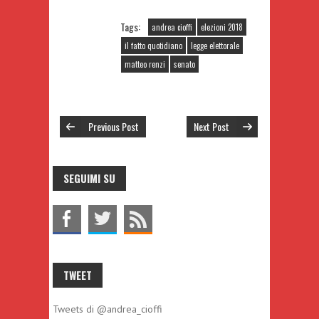
Tags:
andrea cioffi
elezioni 2018
il fatto quotidiano
legge elettorale
matteo renzi
senato
Previous Post
Next Post
SEGUIMI SU
TWEET
Tweets di @andrea_cioffi