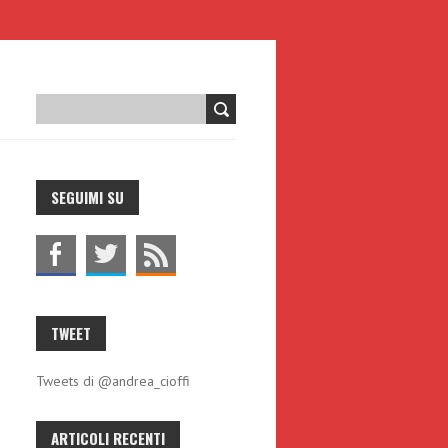
L
SEGUIMI SU
TWEET
Tweets di @andrea_cioffi
ARTICOLI RECENTI