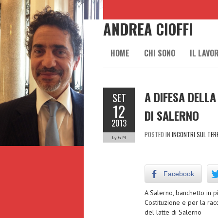
ANDREA CIOFFI
HOME
CHI SONO
IL LAVO
A DIFESA DELLA
SET
12
DI SALERNO
2013
POSTED IN
INCONTRI SUL TER
by G M
Facebook
A Salerno, banchetto in p
Costituzione e per la rac
del latte di Salerno