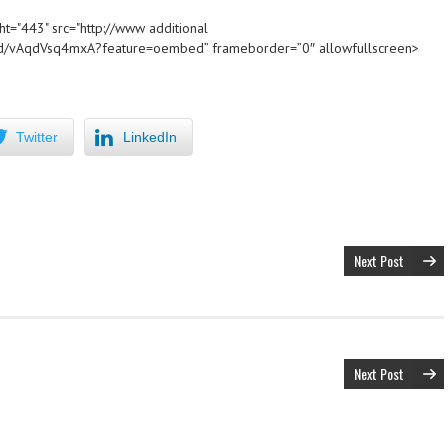
ht="443" src="http://www
additional
/vAqdVsq4mxA?feature=oembed” frameborder=”0″ allowfullscreen>
Twitter
LinkedIn
Next Post
Next Post