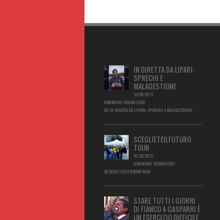
IN DIRETTA DA LIPARI:
SPRECHI E
MALAGESTIONE
10/30/2017
COMMENTI DISABILITATI
SU IN DIRETTA DA LIPARI: SPRECHI E MALAGESTIONE
SCEGLIETEILFUTURO
TOUR
10/28/2017
COMMENTI DISABILITATI
SU SCEGLIETEILFUTURO TOUR
STARE TUTTI I GIORNI
DI FIANCO A GASPARRI È
UN ESERCIZIO DIFFICILE