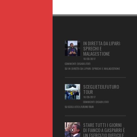
IN DIRETTA DA LIPARI:
SPRECHI E
MALAGESTIONE
10/30/2017
COMMENTI DISABILITATI
SU IN DIRETTA DA LIPARI: SPRECHI E MALAGESTIONE
SCEGLIETEILFUTURO
TOUR
10/28/2017
COMMENTI DISABILITATI
SU SCEGLIETEILFUTURO TOUR
STARE TUTTI I GIORNI
DI FIANCO A GASPARRI È
UN ESERCIZIO DIFFICILE