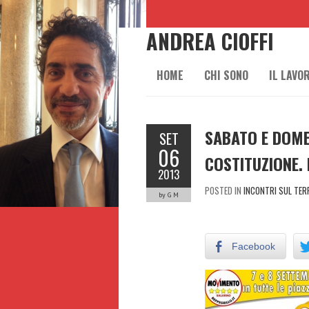
ANDREA CIOFFI
HOME
CHI SONO
IL LAVO
SABATO E DOME
SET
06
COSTITUZIONE.
2013
POSTED IN
INCONTRI SUL TER
by G M
Facebook