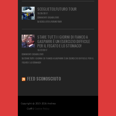
SCEGLIETEILFUTURO TOUR
10/28/2017
COMMENTI DISABILITATI
SU SCEGLIETEILFUTURO TOUR
STARE TUTTI I GIORNI DI FIANCO A
GASPARRI È UN ESERCIZIO DIFFICILE
PER IL FEGATO E LO STOMACO!
10/27/2017
COMMENTI DISABILITATI
SU STARE TUTTI I GIORNI DI FIANCO A GASPARRI È UN ESERCIZIO DIFFICILE PER IL
FEGATO E LO STOMACO!
FEED SCONOSCIUTO
Copyright © 2013-2026 Andrea
Cioffi |
Cookie Policy