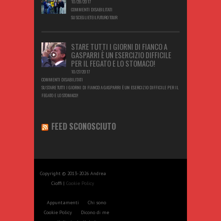
10/28/2017
COMMENTI DISABILITATI
SU SCEGLIETEILFUTURO TOUR
STARE TUTTI I GIORNI DI FIANCO A
GASPARRI È UN ESERCIZIO DIFFICILE
PER IL FEGATO E LO STOMACO!
10/27/2017
COMMENTI DISABILITATI
SU STARE TUTTI I GIORNI DI FIANCO A GASPARRI È UN ESERCIZIO DIFFICILE PER IL
FEGATO E LO STOMACO!
FEED SCONOSCIUTO
Copyright © 2013-2026 Andrea
Cioffi |
Cookie Policy
Appuntamenti
Chi sono
Cookie Policy
Dicono di me