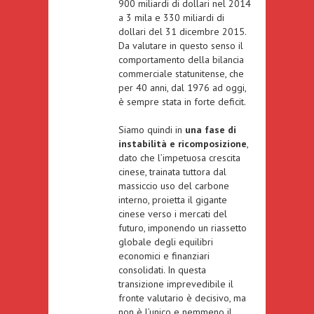
900 miliardi di dollari nel 2014
a 3 mila e 330 miliardi di
dollari del 31 dicembre 2015.
Da valutare in questo senso il
comportamento della
bilancia
commerciale statunitense
, che
per 40 anni, dal 1976 ad oggi,
è sempre stata in forte deficit.
Siamo quindi in
una fase di
instabilità e ricomposizione
,
dato che l’impetuosa crescita
cinese, trainata tuttora dal
massiccio uso del carbone
interno, proietta il gigante
cinese verso i mercati del
futuro, imponendo un riassetto
globale degli equilibri
economici e finanziari
consolidati. In questa
transizione imprevedibile il
fronte valutario è decisivo, ma
non è l’unico e nemmeno il