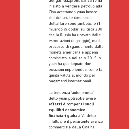
del gas, Gazprom, dal 2015 ha
iniziato a
vendere petrolio alla
Cina accettando yuan
invece
che dollari. Le dimensioni
dell’affare sono simboliche (1
miliardo di dollari sui circa 200
che la Russia ha ricavato dalle
esportazioni di greggio), ma il
processo di sganciamento dalla
moneta americana è appena
cominciato, e nel solo 2015 lo
yuan
ha guadagnato due
posizioni
imponendosi come la
quinta valuta al mondo per
pagamenti internazionali.
La tendenza “autonomista”
dello yuan potrebbe avere
effetti dirompenti sugli
equilibri economico-
finanziari globali
. Va detto,
infatti, che il persistente avanzo
commerciale della Cina ha