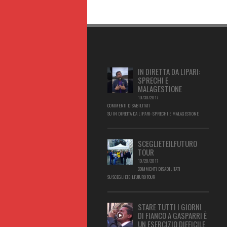
IN DIRETTA DA LIPARI:
SPRECHI E
MALAGESTIONE
10/30/2017
COMMENTI DISABILITATI
SU IN DIRETTA DA LIPARI: SPRECHI E MALAGESTIONE
SCEGLIETEILFUTURO
TOUR
10/28/2017
COMMENTI DISABILITATI
SU SCEGLIETEILFUTURO TOUR
STARE TUTTI I GIORNI
DI FIANCO A GASPARRI È
UN ESERCIZIO DIFFICILE