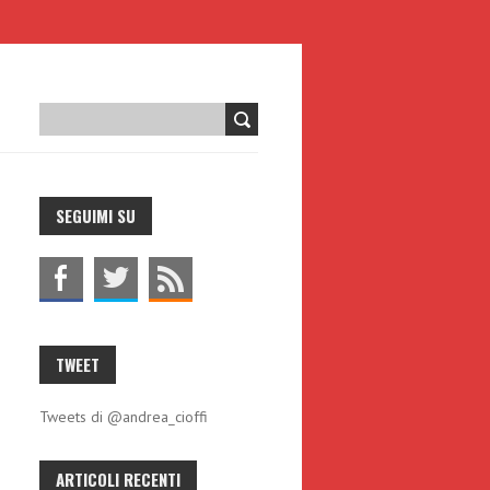
L
SEGUIMI SU
TWEET
Tweets di @andrea_cioffi
ARTICOLI RECENTI