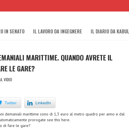
RO IN SENATO
IL LAVORO DA INGEGNERE
IL DIARIO DA KABU
EMANIALI MARITTIME. QUANDO AVRETE IL
ARE LE GARE?
LA
,
VIDEO
Twitter
LinkedIn
ioni demaniali marittime sono di 1,3 euro al metro quadro per anno e dal
utomaticamente prorogate
see this here
.
o di fare le gare?