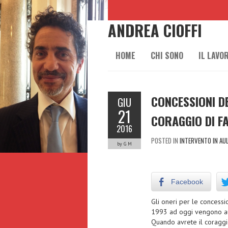
ANDREA CIOFFI
HOME
CHI SONO
IL LAVO
CONCESSIONI D
GIU
21
CORAGGIO DI F
2016
POSTED IN
INTERVENTO IN AU
by G M
Facebook
Gli oneri per le concess
1993 ad oggi vengono a
Quando avrete il coraggi