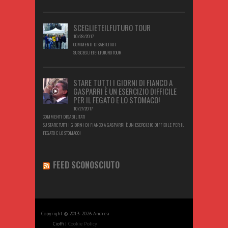
SCEGLIETEILFUTURO TOUR
10/28/2017
COMMENTI DISABILITATI
SU SCEGLIETEILFUTURO TOUR
STARE TUTTI I GIORNI DI FIANCO A
GASPARRI È UN ESERCIZIO DIFFICILE
PER IL FEGATO E LO STOMACO!
10/27/2017
COMMENTI DISABILITATI
SU STARE TUTTI I GIORNI DI FIANCO A GASPARRI È UN ESERCIZIO DIFFICILE PER IL
FEGATO E LO STOMACO!
FEED SCONOSCIUTO
Copyright © 2013-2026 Andrea
Cioffi |
Cookie Policy