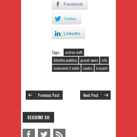
Facebook
Twitter
LinkedIn
Tags:
andrea cioffi
dibattito pubblico
grandi opere
m5s
movimento 5 stelle
sipotra
trasporti
Previous Post
Next Post
SEGUIMI SU