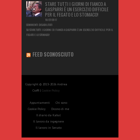
STARE TUTTI I GIORNI DI FIANCO A
GASPARRI È UN ESERCIZIO DIFFICILE
PER IL FEGATO E LO STOMACO!
10/27/2017
COMMENTI DISABILITATI
SU STARE TUTTI I GIORNI DI FIANCO A GASPARRI È UN ESERCIZIO DIFFICILE PER IL
FEGATO E LO STOMACO!
FEED SCONOSCIUTO
Copyright © 2013-2026 Andrea
Cioffi |
Cookie Policy
Appuntamenti
Chi sono
Cookie Policy
Dicono di me
Il diario da Kabul
Il lavoro da ingegnere
Il lavoro in Senato