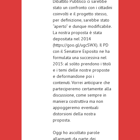
Dibattito Pubblico ci sarebbe
stato un confronto con i cittadini
coinvolti e il progetto stesso,
per definizione, sarebbe stato
“aperto” e dunque modificabile.
La nostra proposta è stata
depositata nel 2014
(
https://goo.gl/ugcSWX
). Il PD
con il Senatore Esposito ne ha
formulata una successiva nel
2015: al solito prendono i titoli
e i temi delle nostre proposte
e deformandone poi i
contenuti. Vorrei anticipare che
parteciperemo certamente alla
discussione, come sempre in
maniera costruttiva ma non
appoggeremo eventuali
distorsioni della nostra
proposta.
Oggi ho ascoltato parole
allarmanti da parte dei