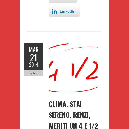
LinkedIn
MAR
21
2014
by G M
CLIMA, STAI
SERENO. RENZI,
MERITI UN 4 E 1/2